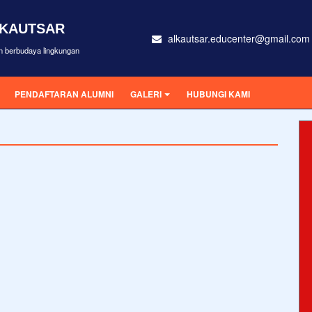
-KAUTSAR
alkautsar.educenter@gmail.com
an berbudaya lingkungan
PENDAFTARAN ALUMNI
GALERI
HUBUNGI KAMI