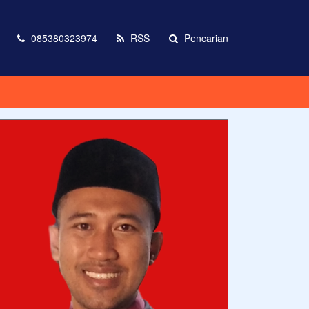
085380323974
RSS
Pencarian