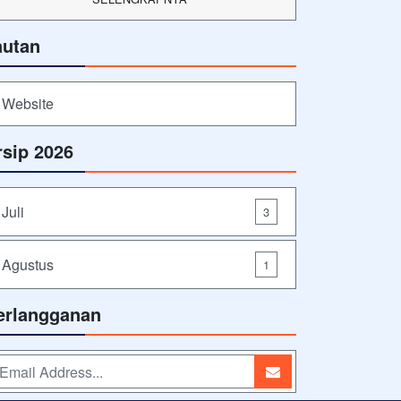
autan
Website
rsip 2026
Juli
3
Agustus
1
erlangganan