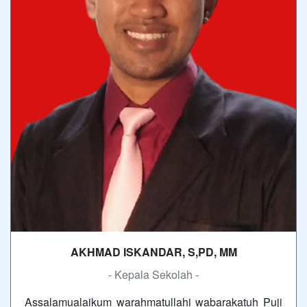
AKHMAD ISKANDAR, S,PD, MM
- Kepala Sekolah -
Assalamualaikum warahmatullahi wabarakatuh Puji