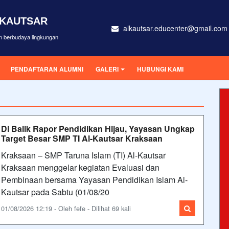
-KAUTSAR
alkautsar.educenter@gmail.com
an berbudaya lingkungan
PENDAFTARAN ALUMNI
GALERI
HUBUNGI KAMI
Di Balik Rapor Pendidikan Hijau, Yayasan Ungkap
Target Besar SMP TI Al-Kautsar Kraksaan
Kraksaan – SMP Taruna Islam (TI) Al-Kautsar
Kraksaan menggelar kegiatan Evaluasi dan
Pembinaan bersama Yayasan Pendidikan Islam Al-
Kautsar pada Sabtu (01/08/20
01/08/2026 12:19 - Oleh fefe - Dilihat 69 kali