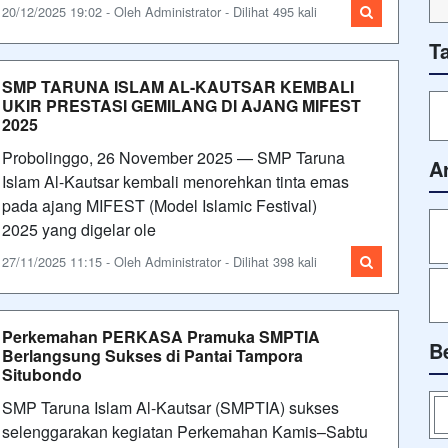
20/12/2025 19:02 - Oleh Administrator - Dilihat 495 kali
T
SMP TARUNA ISLAM AL-KAUTSAR KEMBALI
UKIR PRESTASI GEMILANG DI AJANG MIFEST
2025
Probolinggo, 26 November 2025 — SMP Taruna
A
Islam Al-Kautsar kembali menorehkan tinta emas
pada ajang MIFEST (Model Islamic Festival)
2025 yang digelar ole
27/11/2025 11:15 - Oleh Administrator - Dilihat 398 kali
Perkemahan PERKASA Pramuka SMPTIA
B
Berlangsung Sukses di Pantai Tampora
Situbondo
SMP Taruna Islam Al-Kautsar (SMPTIA) sukses
selenggarakan kegiatan Perkemahan Kamis–Sabtu