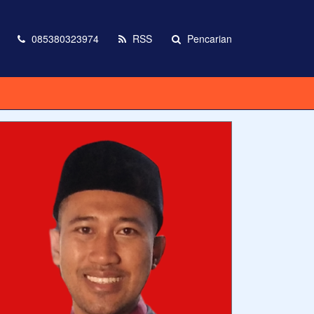
085380323974
RSS
Pencarian