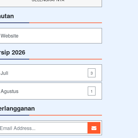
autan
Website
rsip 2026
Juli
3
Agustus
1
erlangganan